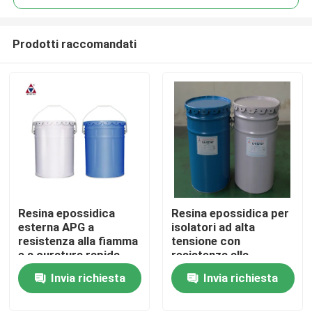
Prodotti raccomandati
Resina epossidica
Resina epossidica per
Casa.
esterna APG a
isolatori ad alta
resistenza alla fiamma
tensione con
e a curatura rapida
resistenza alla
Prodotti
per fusioni flessibili in
spaccatura e allo
Invia richiesta
Invia richiesta
isolatori ad alta
shock termico
tensione
Video