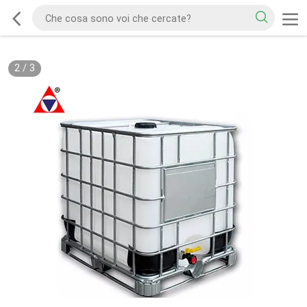
2
/
3