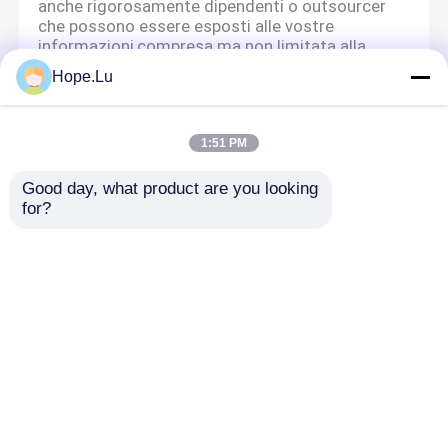
anche rigorosamente dipendenti o outsourcer
che possono essere esposti alle vostre
informazioni,compresa ma non limitata alla
firma di accordi di riservatezza con loro,
Hope.Lu
assumendo controlli di autorità diversi a
seconda della posizione e monitorando le loro
operazioni.
1:51 PM
Protezione minore
Good day, what product are you looking 
Noi attribuiamo importanza alla protezione dei
for?
dati personali dei minori.vi suggeriamo di
chiedere al vostro tutore di leggere
attentamente la presente informativa sulla
privacy e di utilizzare i nostri servizi o di fornirci
informazioni con la premessa di ottenere il
consenso del vostro tutore.
Casa
Circa noi
Contattaci
Desktop Site
Mappa del sito
Norme sulla privacy