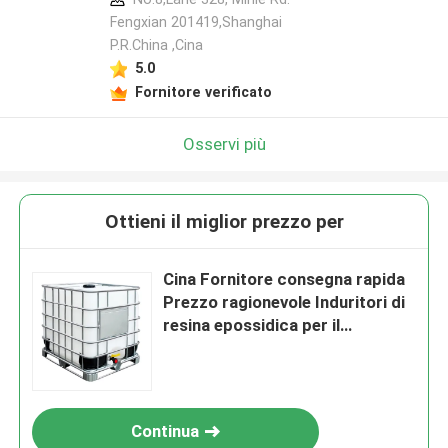
Fengxian 201419,Shanghai
P.R.China ,Cina
5.0
Fornitore verificato
Osservi più
Ottieni il miglior prezzo per
Cina Fornitore consegna rapida
Prezzo ragionevole Induritori di
resina epossidica per il
processo APG
Continua