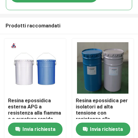
Prodotti raccomandati
Casa.
Resina epossidica
Resina epossidica per
esterna APG a
isolatori ad alta
resistenza alla fiamma
tensione con
Prodotti
e a curatura rapida
resistenza alla
per fusioni flessibili in
spaccatura e allo
Invia richiesta
Invia richiesta
isolatori ad alta
shock termico
Video
tensione