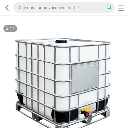
2
/
4