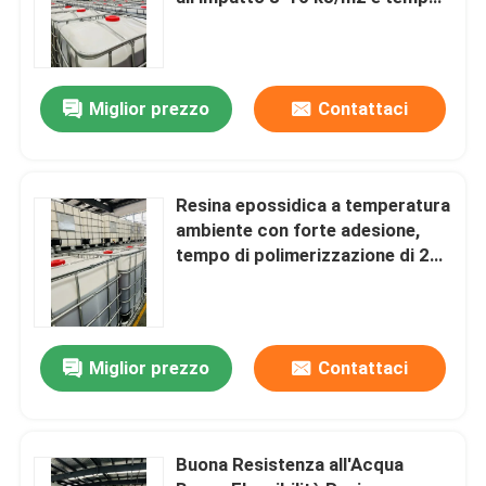
di cura 130-140°C 6-10 ore per
una forte adesione a metalli,
Spettacolo VR
plastiche e legno
Miglior prezzo
Contattaci
Su di noi
Visita alla fabbrica
Resina epossidica a temperatura
ambiente con forte adesione,
tempo di polimerizzazione di 24
Controllo della qualità
ore e buona resistenza all'acqua
per componenti elettrici
Contattaci
Miglior prezzo
Contattaci
Blog
Buona Resistenza all'Acqua
Chiedi un preventivo