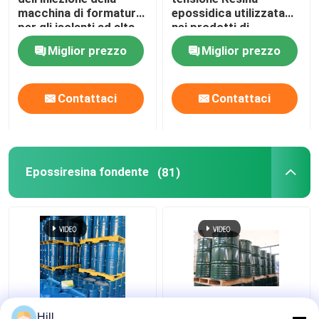
macchina di formatura
epossidica utilizzata
per gli isolanti ad alta
nei prodotti di
tensione
isolamento elettrico ad
Miglior prezzo
Miglior prezzo
alta tensione
Contattaci
Contattaci
Epossiresina fondente
(81)
Resina epossidica
210-898-8 Einecs
Hill