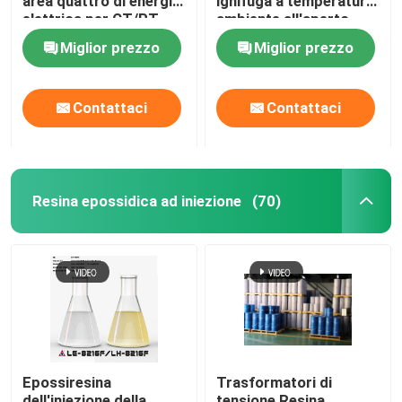
area quattro di energia
ignifuga a temperatura
elettrica per CT/PT
ambiente all'aperto
Miglior prezzo
Miglior prezzo
Contattaci
Contattaci
Resina epossidica ad iniezione
(70)
Epossiresina
Trasformatori di
dell'iniezione della
tensione Resina