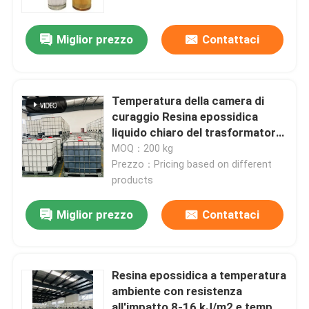
Miglior prezzo
Contattaci
Temperatura della camera di
curaggio Resina epossidica
liquido chiaro del trasformatore
e MV LV HV
MOQ：200 kg
Prezzo：Pricing based on different
products
Miglior prezzo
Contattaci
Casa.
Prodotti
Resina epossidica a temperatura
ambiente con resistenza
Video
all'impatto 8-16 kJ/m2 e tempo