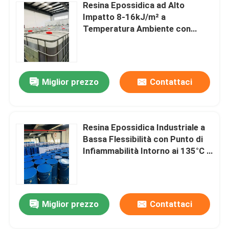
Resina Epossidica ad Alto
Impatto 8-16kJ/m² a
Resina epossidica a temperatura ambiente
Temperatura Ambiente con
Buona Resistenza all'Acqua e
Tempo di Indurimento Completo
Resina epossidica indurente
di 24 Ore
Miglior prezzo
Contattaci
Polvere della silice
Olio del fonditore di distacco della muffa
Resina Epossidica Industriale a
Bassa Flessibilità con Punto di
Infiammabilità Intorno ai 135°C e
Pigmento epossidico in pasta
Forte Adesione per Metalli,
Plastiche e Legno
resina epossidica isolante elettrica
Miglior prezzo
Contattaci
Materia prima del trasformatore