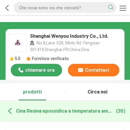
Shanghai Wenyou Industry Co., Ltd.
No.8,Lane 328, Minle Rd. Fengxian
201419,Shanghai P.R.China,Cina
5.0
Fornitore verificato
chiamare ora
Contattaci
prodotti
Circa noi
Cina Resina epossidica a temperatura ambiente
(35)