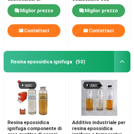
applicazioni di
compatibile con
processo APG
acrilico
Miglior prezzo
Miglior prezzo
Contattaci
Contattaci
Resina epossidica ignifuga
(50)
Resina epossidica
Additivo industriale per
ignifuga componente di
resina epossidica