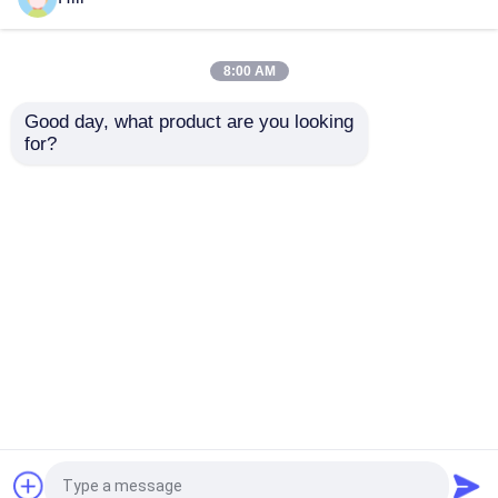
poliuretanica
resina epossidica
bicomponente per
senza fusione Perfetta
resistenza ai raggi UV
per applicazioni
8:00 AM
del trasformatore a
elettriche
Miglior prezzo
Miglior prezzo
secco
Good day, what product are you looking 
for?
Contattaci
Contattaci
Osservi più
Casa
Circa noi
Contattaci
Desktop Site
Mappa del sito
Norme sulla privacy
Qualità
Resina epossidica elettrica
Fabbrica
cinese.Copyright © 2026 Shanghai Wenyou