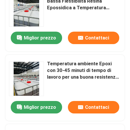
Bassa Flessibilità Resina
Epossidica a Temperatura
Ambiente per Incollaggio
Resina epossidica elettrica
Strutturale e Riparazione
Resina epossidica per esterni
Miglior prezzo
Contattaci
Resina epossidica ignifuga
Temperatura ambiente Epoxi
con 30-45 minuti di tempo di
Resina epossidica ad iniezione
lavoro per una buona resistenza
all'acqua e isolamento elettrico
Epossiresina fondente
Miglior prezzo
Contattaci
Agente indurente dell'epossiresina
Trasformatore in resina epossidica