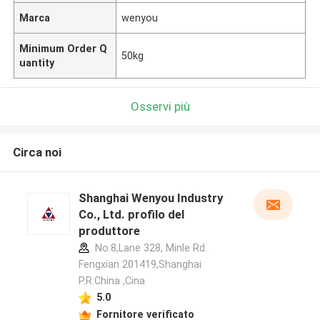
Marca
wenyou
Minimum Order Q
50kg
uantity
Osservi più
Circa noi
Shanghai Wenyou Industry
Co., Ltd. profilo del
produttore
No.8,Lane 328, Minle Rd.
Fengxian 201419,Shanghai
P.R.China ,Cina
5.0
Fornitore verificato