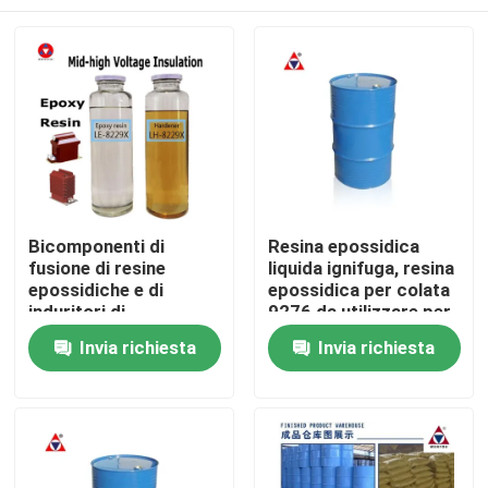
Bicomponenti di
Resina epossidica
fusione di resine
liquida ignifuga, resina
epossidiche e di
epossidica per colata
induritori di
9276 da utilizzare per
trasformatori di
trasformatori di media
Casa.
Invia richiesta
Invia richiesta
corrente e tensione
e alta tensione
Prodotti
Video