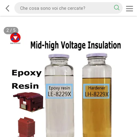
2
/
5