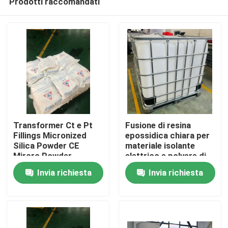
Prodotti raccomandati
Transformer Ct e Pt
Fusione di resina
Fillings Micronized
epossidica chiara per
Silica Powder CE
materiale isolante
Mircro Powder
elettrico e polvere di
Casa.
silice insieme
Invia richiesta
Invia richiesta
Prodotti
Video