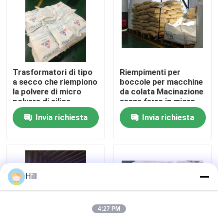
Spettacolo VR
Su di noi
Trasformatori di tipo
Riempimenti per
a secco che riempiono
boccole per macchine
Visita alla fabbrica
la polvere di micro
da colata Macinazione
polvere di silice
senza ferro in micro
polvere di silice
Invia richiesta
Invia richiesta
Controllo della qualità
Contattaci
Hill
Blog
4:27 PM
Chiedi un preventivo