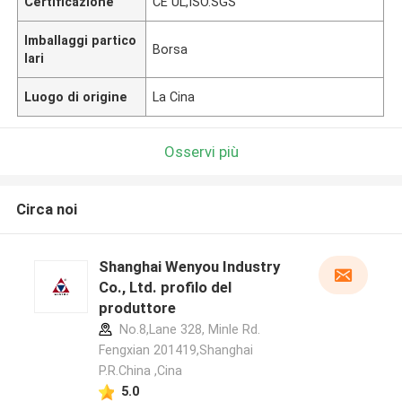
Certificazione
CE UL,ISO.SGS
Imballaggi partico
Borsa
lari
Luogo di origine
La Cina
Osservi più
Circa noi
Shanghai Wenyou Industry
Co., Ltd. profilo del
produttore
No.8,Lane 328, Minle Rd.
Fengxian 201419,Shanghai
P.R.China ,Cina
5.0