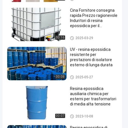
Cina Fornitore consegna
rapida Prezzo ragionevole
Induritori di resina
epossidica per il
processo APG
Resina epossidica per esterni
00:16
2025-03-29
UV - resina epossidica
resistente per
prestazioni di isolatore
esterno di lunga durata
Resina epossidica per esterni
00:08
2025-05-27
Resina epossidica
ausiliaria chimica per
esterni per trasformatori
di media alta tensione
Resina epossidica per esterni
00:07
2023-10-08
Resina epossidica di