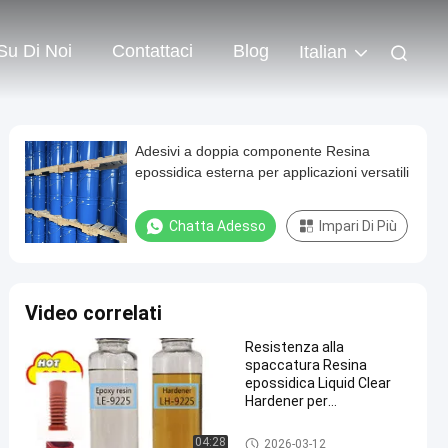
Su Di Noi
Contattaci
Blog
Italian
Adesivi a doppia componente Resina
epossidica esterna per applicazioni versatili
Chatta Adesso
Impari Di Più
Video correlati
Resistenza alla
spaccatura Resina
epossidica Liquid Clear
Hardener per
trasformatori di tipo
secco
Resina epossidica per esterni
04:28
2026-03-12