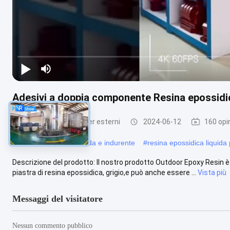
Adesivi a doppia componente Resina epossidica
Resina epossidica per esterni
2024-06-12
160 opi
#
resina epossidica liquida e indurente
#
resina epossidica liquida 
Descrizione del prodotto: Il nostro prodotto Outdoor Epoxy Resin è 
piastra di resina epossidica, grigio,e può anche essere ...
Vista più
Messaggi del visitatore
Nessun commento pubblico